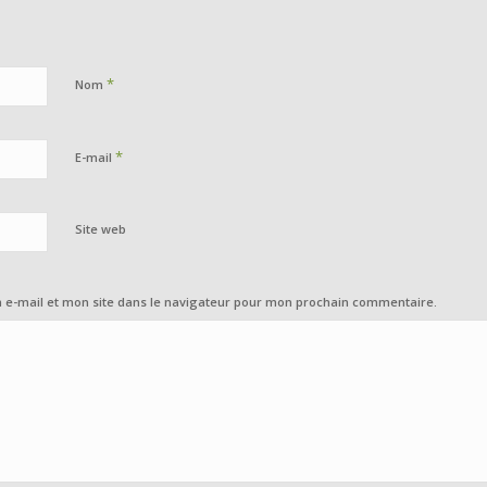
*
Nom
*
E-mail
Site web
e-mail et mon site dans le navigateur pour mon prochain commentaire.