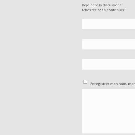
Rejoindre la discussion?
N’hésitez pas à contribuer !
Enregistrer mon nom, mon 